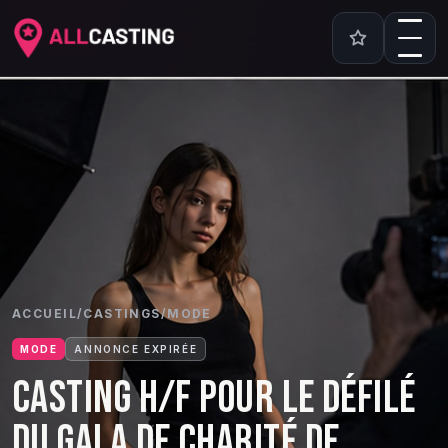
ACCUEIL
/
CASTINGS
/
MODE
MODE
ANNONCE EXPIRÉE
CASTING H/F POUR LE DÉFILÉ
DU GALA DE CHARITÉ DE