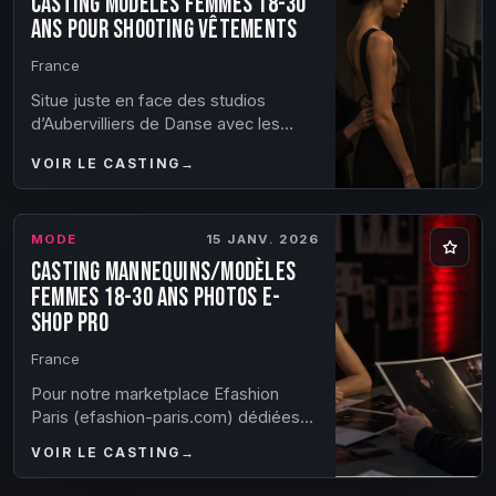
Casting modèles femmes 18-30
ans pour shooting vêtements
France
Situe juste en face des studios
d’Aubervilliers de Danse avec les
stars (Metro Front Populaire, au bout
VOIR LE CASTING
→
de la ligne 12), nous cherchons des
modèles...
MODE
15 JANV. 2026
Casting mannequins/modèles
femmes 18-30 ans photos e-
shop pro
France
Pour notre marketplace Efashion
Paris (efashion-paris.com) dédiées
aux professionnels de la mode
VOIR LE CASTING
→
proposant plus de 600 marques, nous
recherchons de...