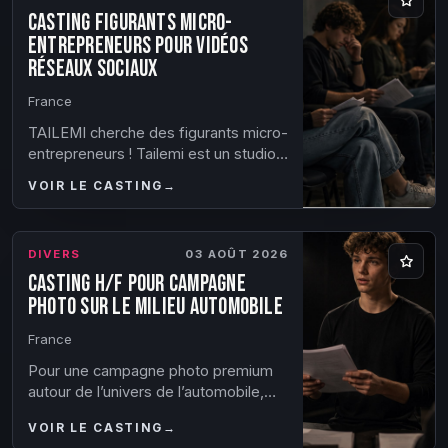
Casting figurants micro-
entrepreneurs pour vidéos
réseaux sociaux
France
TAILEMI cherche des figurants micro-
entrepreneurs ! Tailemi est un studio
français qui crée et édite des jeux de
VOIR LE CASTING
→
société d'ambiance depuis 6 ans. N...
DIVERS
03 AOÛT 2026
Casting H/F pour campagne
photo sur le milieu automobile
France
Pour une campagne photo premium
autour de l’univers de l’automobile,
nous recherchons 6 profils (H + F).
VOIR LE CASTING
→
Nous recherchons avant tout des