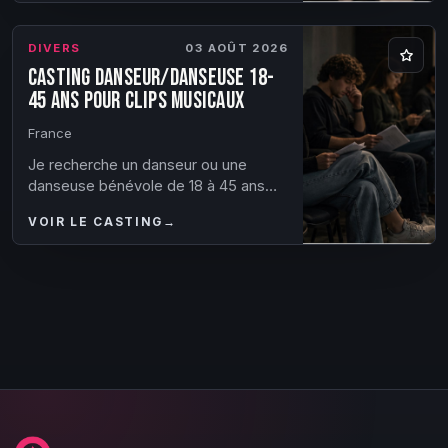
personnali...
DIVERS
03 AOÛT 2026
Casting danseur/danseuse 18-
45 ans pour clips musicaux
France
Je recherche un danseur ou une
danseuse bénévole de 18 à 45 ans
pour mes clips musicaux ! Tout style
VOIR LE CASTING
→
de danse est accepté ! Pour vous
donner une id...