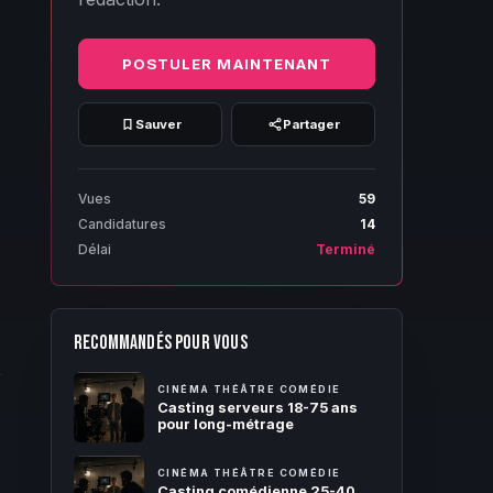
POSTULER MAINTENANT
Sauver
Partager
Vues
59
Candidatures
14
Délai
Terminé
RECOMMANDÉS POUR VOUS
CINÉMA THÉÂTRE COMÉDIE
Casting serveurs 18-75 ans
pour long-métrage
CINÉMA THÉÂTRE COMÉDIE
Casting comédienne 25-40