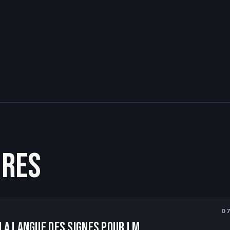
ires
0
la langue des signes pour LM