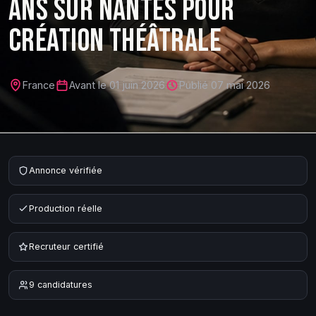
ANS SUR NANTES POUR
CRÉATION THÉÂTRALE
France
Avant le
01 juin 2026
Publié
07 mai 2026
Annonce vérifiée
Production réelle
Recruteur certifié
9
candidature
s