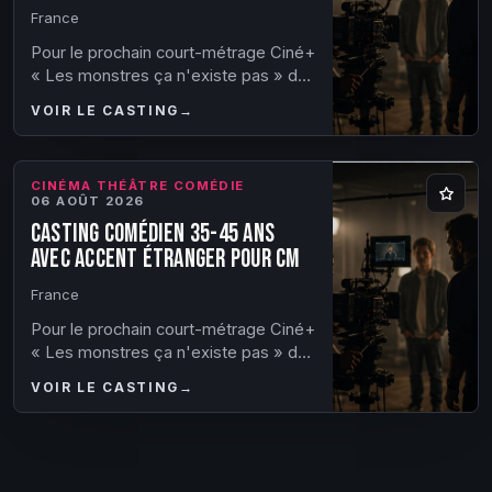
France
Pour le prochain court-métrage Ciné+
« Les monstres ça n'existe pas » de
Marie-Sophie Chambon, produit par
VOIR LE CASTING
→
Qui Vive ! nous recherchons les rôles
su...
CINÉMA THÉÂTRE COMÉDIE
06 AOÛT 2026
Casting comédien 35-45 ans
avec accent étranger pour CM
France
Pour le prochain court-métrage Ciné+
« Les monstres ça n'existe pas » de
Marie-Sophie Chambon, produit par
VOIR LE CASTING
→
Qui Vive ! nous recherchons le rôle
suiv...