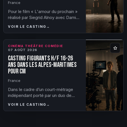
France
Pour le film « L'amour du prochain »
réalisé par Siegrid Alnoy avec Damien
Bonnard et Céline Sallette, la
VOIR LE CASTING
→
production recherche activement
plusieurs...
CINÉMA THÉÂTRE COMÉDIE
07 AOÛT 2026
Casting figurants H/F 16-26
ans dans les Alpes-Maritimes
pour CM
France
Dans le cadre d’un court-métrage
indépendant porté par un duo de
comédiens reconnus, nous
VOIR LE CASTING
→
recherchons des figurants pour un
tournage dans les Alpes...